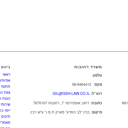
משרד רחובות
ניווט
ראשי
טלפון
:
08-9462288
אודותינו
פקס
: 08-9464412
תחומי 
צוות ה
דוא”ל:
GIL@GSH-LAW.CO.IL
הגנת ה
כתובת
: רחוב אופנהיימר 7, רחובות 7670107
שירותי נ
ייפוי 
מיקום
: בניין “לב המדע” פארק ת.מ.ר ע”ש רבין
תיקים ו
מאמרי