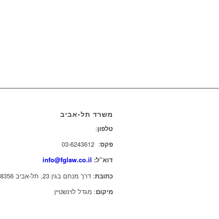
משרד תל-אביב
טלפון
:
03-6243611
פקס
: 03-6243612
דוא”ל:
info@fglaw.co.il
כתובת
: דרך מנחם בגין 23, תל-אביב 6618356
מיקום
: מגדל לוינשטיין