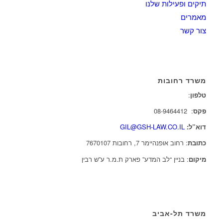
תיקים ופעילות שלנו
מאמרים
צור קשר
משרד רחובות
טלפון
:
08-9462288
פקס
: 08-9464412
דוא”ל:
GIL@GSH-LAW.CO.IL
כתובת
: רחוב אופנהיימר 7, רחובות 7670107
מיקום
: בניין “לב המדע” פארק ת.מ.ר ע”ש רבין
משרד תל-אביב